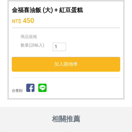
金福喜油飯 (大) + 紅豆蛋糕
450
NT$
商品規格
數量(請輸入)
分享到