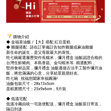
購物介紹
◆ 金福喜油飯 /【大】搭配 紅豆蛋糕
◆ 雞腿搭配 : 請在訂單備註告知炸雞腿或麻油雞腿
新生命的誕生，是父母親最大的喜悅。
吃七碗嚴選履歷契作長糯米，彌月禮盒 油飯認證合格的
台灣生鮮豬肉、本島香菇、金勾蝦米等…精選配料，
堅持食材品質，彌月禮盒 油飯遵循古法手工製作彌月油
飯，將您滿滿的心意，分享給眾親朋好友。
吃七碗 . 祝福您闔家幸福圓滿!
油飯包裝尺寸：28x13x5cm
蛋糕實體尺寸：25x9x6cm，9片裝
◆ 低溫宅配
低溫冷藏由統一宅急便配送，彌月禮盒 油飯當日寄送，
隔日到達