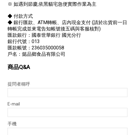
※ 如遇到節慶,依黑貓宅急便實際作業為主
◆ 付款方式
◆ 銀行匯款、ATM轉帳、店內現金支付 (請於出貨前一日
轉帳完成並來電告知帳號後五碼與客服核對)
匯款銀行：國泰世華銀行 國光分行
銀行代號：013
匯款帳號：236035000058
戶名：懿品鄉食品有限公司
商品Q&A
提問者稱呼
E-mail
手機