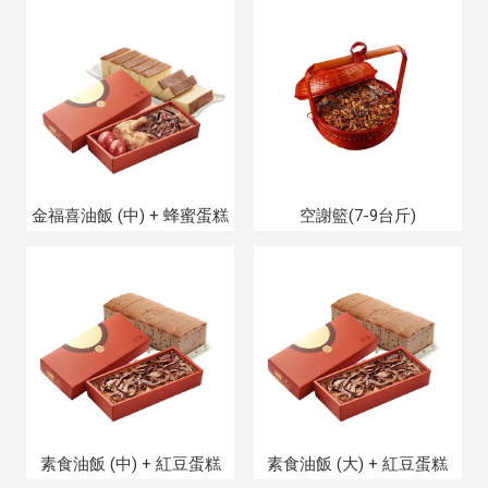
金福喜油飯 (中) + 蜂蜜蛋糕
空謝籃(7-9台斤)
素食油飯 (中) + 紅豆蛋糕
素食油飯 (大) + 紅豆蛋糕