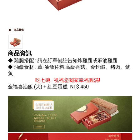
商品圖像
商品資訊
◆ 雞腿搭配 : 請在訂單備註告知炸雞腿或麻油雞腿​
◆ 油飯食材 : 葷-油飯佐料:高級香菇、金鉤蝦、豬肉、魷
魚​​
吃七碗 . 祝福您闔家幸福圓滿!
金福喜油飯 (大) + 紅豆蛋糕 NT$ 450