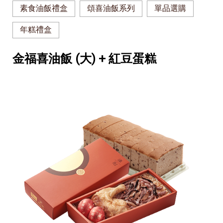
素食油飯禮盒
頌喜油飯系列
單品選購
年糕禮盒
金福喜油飯 (大) + 紅豆蛋糕